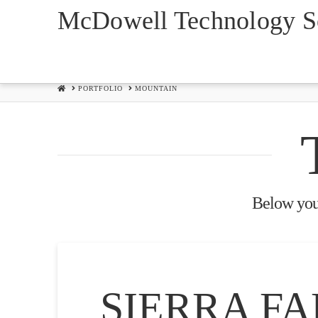
McDowell Technology So
HOME
PORTFOLIO
MOUNTAIN
Below you'l
SIERRA F